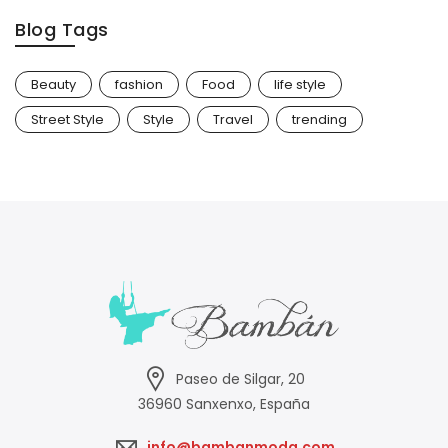
Blog Tags
Beauty
fashion
Food
life style
Street Style
Style
Travel
trending
Paseo de Silgar, 20
36960 Sanxenxo, España
info@bambanmoda.com