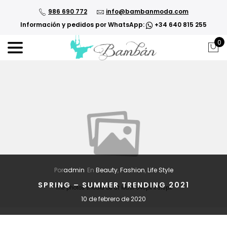
986 690 772
info@bambanmoda.com
Información y pedidos por WhatsApp:
+34 640 815 255
0
Por
admin
En
Beauty
,
Fashion
,
Life Style
SPRING – SUMMER TRENDING 2021
The photos should be at least 640px x 310px
10 de febrero de 2020