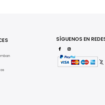
SÍGUENOS EN REDE
CES
amban
tas