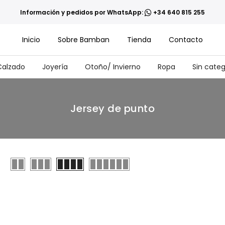
Información y pedidos por WhatsApp:
+34 640 815 255
Inicio
Sobre Bamban
Tienda
Contacto
Calzado
Joyería
Otoño/ Invierno
Ropa
Sin categ
Jersey de punto
Ver productos en dos columnas