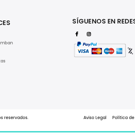
SÍGUENOS EN REDE
CES
amban
tas
os reservados.
Aviso Legal
Política d