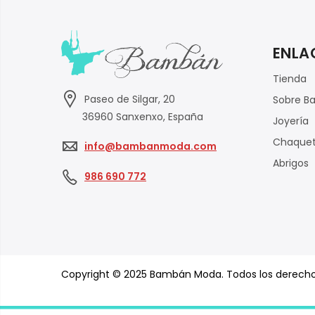
ENLA
Tienda
Paseo de Silgar, 20
Sobre B
36960 Sanxenxo, España
Joyería
Chaque
info@bambanmoda.com
Abrigos
986 690 772
Copyright © 2025
Bambán Moda
. Todos los derech