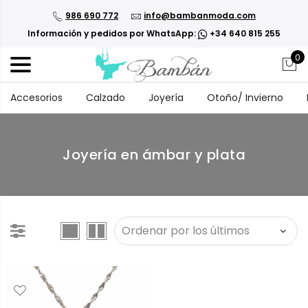
986 690 772
info@bambanmoda.com
Información y pedidos por WhatsApp:
+34 640 815 255
0
Accesorios
Calzado
Joyería
Otoño/ Invierno
Joyería en ámbar y plata
Ver productos en una columna
Ver productos en dos columnas
Añadir "Añadir a la lista de deseos" a la lista de deseos